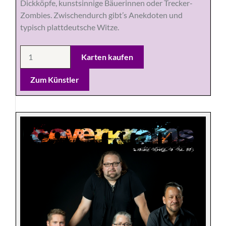
Dickköpfe, kunstsinnige Bäuerinnen oder Trecker-
Zombies. Zwischendurch gibt’s Anekdoten und
typisch plattdeutsche Witze.
Zum Künstler