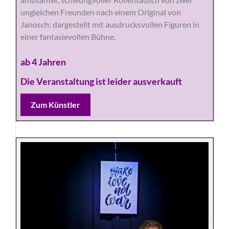
ungleichen Freunden nach einem Original von
Janosch; dargestellt mit ausdrucksvollen Figuren in
einer fantasievollen Bühne.
ab 4 Jahren
Die Veranstaltung ist leider ausverkauft
Zum Künstler